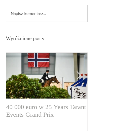
Napisz komentarz...
Wyróżnione posty
40 000 euro w 25 Years Tarant
Wyższa pula na
Events Grand Prix
zasady cyklu.
Warszawa już za
dwa miesiące!