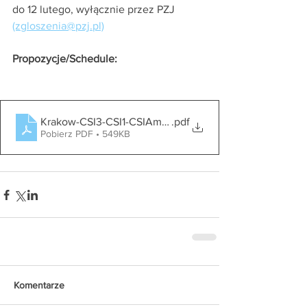
do 12 lutego, wyłącznie przez PZJ 
(zgloszenia@pzj.pl)
Propozycje/Schedule:
Krakow-CSI3-CSI1-CSIAm-A-02-05.03.2023_Propozycj
.pdf
Pobierz PDF • 549KB
Komentarze