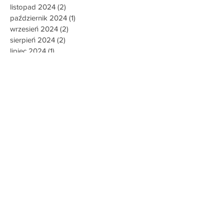
listopad 2024
(2)
2 posty
październik 2024
(1)
1 post
wrzesień 2024
(2)
2 posty
sierpień 2024
(2)
2 posty
lipiec 2024
(1)
1 post
czerwiec 2024
(4)
4 posty
maj 2024
(2)
2 posty
kwiecień 2024
(2)
2 posty
marzec 2024
(1)
1 post
luty 2024
(1)
1 post
styczeń 2024
(5)
5 postów
grudzień 2023
(1)
1 post
listopad 2023
(4)
4 posty
październik 2023
(2)
2 posty
wrzesień 2023
(3)
3 posty
sierpień 2023
(1)
1 post
maj 2023
(2)
2 posty
kwiecień 2023
(5)
5 postów
marzec 2023
(3)
3 posty
luty 2023
(2)
2 posty