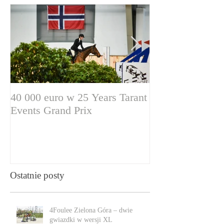
40 000 euro w 25 Years Tarant
Wyższa pula na
Events Grand Prix
zasady cyklu.
Warszawa już za
dwa miesiące!
Ostatnie posty
4Foulee Zielona Góra – dwie
gwiazdki w wersji XL