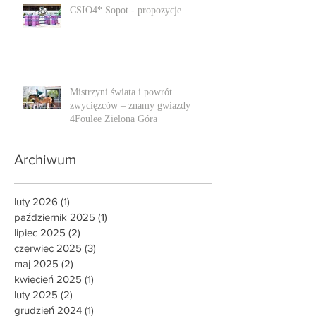
CSIO4* Sopot - propozycje
Mistrzyni świata i powrót
zwycięzców – znamy gwiazdy
4Foulee Zielona Góra
Archiwum
luty 2026
(1)
1 post
październik 2025
(1)
1 post
lipiec 2025
(2)
2 posty
czerwiec 2025
(3)
3 posty
maj 2025
(2)
2 posty
kwiecień 2025
(1)
1 post
luty 2025
(2)
2 posty
grudzień 2024
(1)
1 post