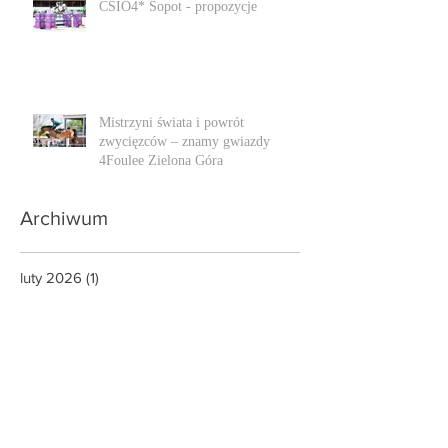
CSIO4* Sopot - propozycje
Mistrzyni świata i powrót
zwycięzców – znamy gwiazdy
4Foulee Zielona Góra
Archiwum
luty 2026
(1)
1 post
październik 2025
(1)
1 post
lipiec 2025
(2)
2 posty
czerwiec 2025
(3)
3 posty
maj 2025
(2)
2 posty
kwiecień 2025
(1)
1 post
luty 2025
(2)
2 posty
grudzień 2024
(1)
1 post