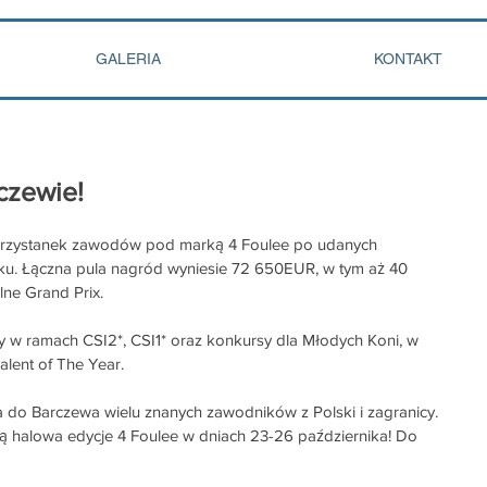
GALERIA
KONTAKT
czewie!
przystanek zawodów pod marką 4 Foulee po udanych 
cku. Łączna pula nagród wyniesie 72 650EUR, w tym aż 40 
ne Grand Prix. 
w ramach CSI2*, CSI1* oraz konkursy dla Młodych Koni, w 
alent of The Year. 
 do Barczewa wielu znanych zawodników z Polski i zagranicy. 
ą halowa edycje 4 Foulee w dniach 23-26 października! Do 