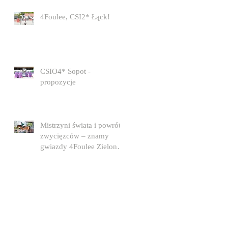
4Foulee, CSI2* Łąck!
CSIO4* Sopot -
propozycje
Mistrzyni świata i powrót
zwycięzców – znamy
gwiazdy 4Foulee Zielona
Góra