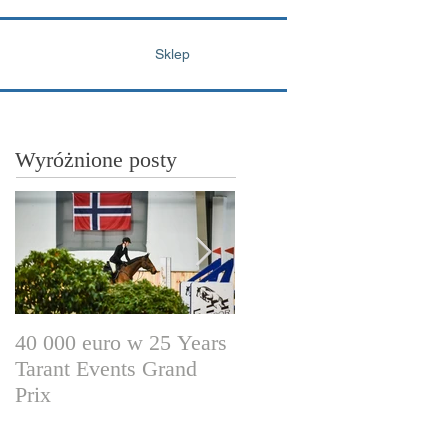
Sklep
Wyróżnione posty
40 000 euro w 25 Years
Wyższa pula nagród i
Tarant Events Grand
nowe zasady cyklu.
Prix
CAVALIADA
Warszawa już za trochę
ponad dwa miesiące!