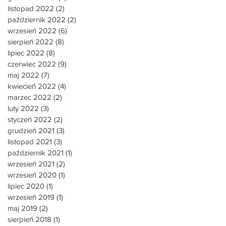
listopad 2022
(2)
2 posty
październik 2022
(2)
2 posty
wrzesień 2022
(6)
6 postów
sierpień 2022
(8)
8 postów
lipiec 2022
(8)
8 postów
czerwiec 2022
(9)
9 postów
maj 2022
(7)
7 postów
kwiecień 2022
(4)
4 posty
marzec 2022
(2)
2 posty
luty 2022
(3)
3 posty
styczeń 2022
(2)
2 posty
grudzień 2021
(3)
3 posty
listopad 2021
(3)
3 posty
październik 2021
(1)
1 post
wrzesień 2021
(2)
2 posty
wrzesień 2020
(1)
1 post
lipiec 2020
(1)
1 post
wrzesień 2019
(1)
1 post
maj 2019
(2)
2 posty
sierpień 2018
(1)
1 post