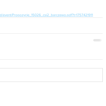
load/event/Propozycje_15026_csi2_barczewo.pdf?t=1757421911